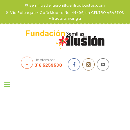
semillasdeilusion@centroabastos.com
Vía Palenque - Café Madrid No. 44-96, en CENTRO ABASTOS
- Bucaramanga
Hablemos:
316 5259530