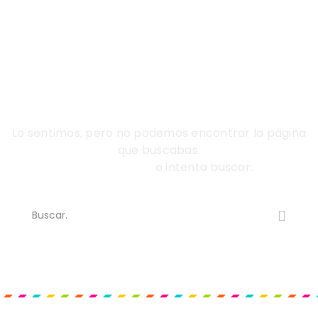
404
Página no encontrada
Lo sentimos, pero no podemos encontrar la página
que buscabas.
diríjase al Inicio
o intenta buscar: