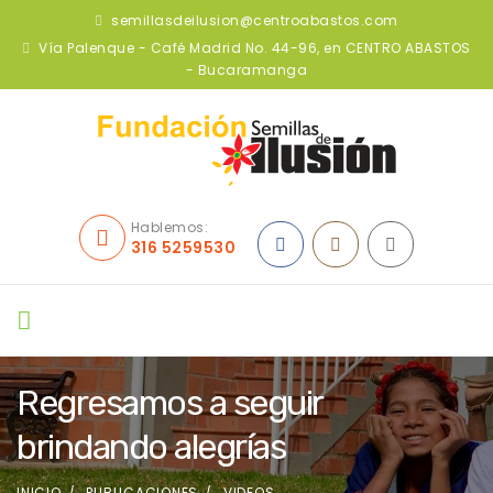
semillasdeilusion@centroabastos.com
Vía Palenque - Café Madrid No. 44-96, en CENTRO ABASTOS
- Bucaramanga
Hablemos:
316 5259530
Regresamos a seguir
brindando alegrías
INICIO
PUBLICACIONES
VIDEOS