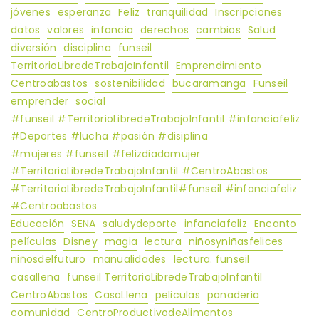
jóvenes
esperanza
Feliz
tranquilidad
Inscripciones
datos
valores
infancia
derechos
cambios
Salud
diversión
disciplina
funseil
TerritorioLibredeTrabajoInfantil
Emprendimiento
Centroabastos
sostenibilidad
bucaramanga
Funseil
emprender
social
#funseil #TerritorioLibredeTrabajoInfantil #infanciafeliz
#Deportes #lucha #pasión #disiplina
#mujeres #funseil #felizdiadamujer
#TerritorioLibredeTrabajoInfantil #CentroAbastos
​​​​​​​#TerritorioLibredeTrabajoInfantil#funseil #infanciafeliz
#Centroabastos
Educación
SENA
saludydeporte
infanciafeliz
Encanto
películas
Disney
magia
lectura
niñosyniñasfelices
niñosdelfuturo
manualidades
lectura. funseil
casallena
funseil TerritorioLibredeTrabajoInfantil
CentroAbastos
CasaLlena
peliculas
panaderia
comunidad
CentroProductivodeAlimentos