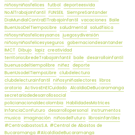
niñosyniñasfelices
futbol
deporteesvida
NoAlTrabajoInfantil
FUNSEIL
SiempreSantander
DiaMundialContraElTrabajoInfantil
vacaciones
Baile
BuenUsoDelTiempoLibre
saludmental
saludfisica
niñosyniñasfelicesysanos
juegosydiversión
niñosyniñasfelicesyseguros
gobernaciondesantander
IMCT
Dibujo
lapiz
creatividad
territorioLibredeTrabajoInfantil
baile
desarrolloinfantil
buenusodeltiempolibre
niñez
deporte
BuenUsodelTiempoLibre
clubdelectura
clubdelecturainfantil
niñosyniñaslectores
libros
oratoria
ActivosEnElCuidado
AlcaldiaDeBucaramanga
secretariadedesarrollosocial
policianacionaldecolombia
HabilidadesMotrices
InfanciaConFuturo
desarrollopersonal
instrumentos
musica
imaginación
niñosdelfuturo
librosinfantiles
#CentroabastosS.A. #Central de Abastos de
Bucaramanga #AlcaldíadeBucaramanga