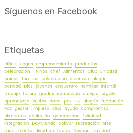
Síguenos en Facebook
Etiquetas
niños
juegos
emprendimiento
productos
celebración
Niños
chef
Alimentos
Club
En casa
unidos
familias
celebracion
dicersion
alegria
bondad
Dios
jovenes
encuentro
semillas
infantil
trabajo
futuro
grados
educación
colegio
orgullo
aprendizaje
Velitas
amor
paz
luz
alegría
fundación
Paz
gestor
limpieza
club
ayuda
compromiso
alimentos
población
generosidad
felicidad
integración
Davivienda
bolívar
recreación
Arte
moni miento
divertido
teatro
Novena
navidad