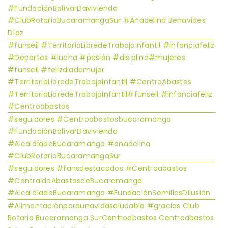
#FundaciónBolívarDavivienda
#ClubRotarioBucaramangaSur #Anadelina Benavides
Díaz
#funseil #TerritorioLibredeTrabajoInfantil #infanciafeliz
#Deportes #lucha #pasión #disiplina#mujeres
#funseil #felizdiadamujer
#TerritorioLibredeTrabajoInfantil #CentroAbastos​​​​​​​
#TerritorioLibredeTrabajoInfantil#funseil #infanciafeliz
#Centroabastos
#seguidores #Centroabastosbucaramanga
#FundaciónBolívarDavivienda
#AlcaldíadeBucaramanga #anadelina
#ClubRotarioBucaramangaSur
#seguidores #fansdestacados #Centroabastos
#CentraldeAbastosdeBucaramanga
#AlcaldíadeBucaramanga #FundaciónSemillasDIlusión
#Alimentaciónparaunavidasaludable #gracias Club
Rotario Bucaramanga SurCentroabastos Centroabastos