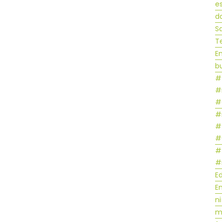
e
d
S
Te
E
b
#
#
#
#
#
#
​​
#
E
E
ni
m