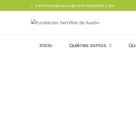
semillasdeilusion@centroabastos.com
Inicio
Quiénes somos
Qu
Etiqueta: sem
INICIO
PUBLICACIONES
ETIQUETAS