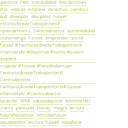
speranza
Feliz
tranquilidad
Inscripciones
atos
valores
infancia
derechos
cambios
alud
diversión
disciplina
funseil
rritorioLibredeTrabajoInfantil
mprendimiento
Centroabastos
sostenibilidad
ucaramanga
Funseil
emprender
social
funseil #TerritorioLibredeTrabajoInfantil
infanciafeliz #Deportes #lucha #pasión
disiplina
mujeres #funseil #felizdiadamujer
TerritorioLibredeTrabajoInfantil
CentroAbastos
​​​​​#TerritorioLibredeTrabajoInfantil#funseil
infanciafeliz #Centroabastos
ducación
SENA
saludydeporte
infanciafeliz
ncanto
películas
Disney
magia
lectura
ñosyniñasfelices
niñosdelfuturo
anualidades
lectura. funseil
casallena