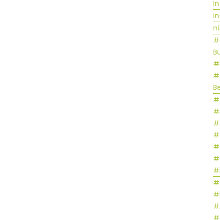
I
i
n
#
B
#
#
B
#
#
#
#
#C
#
#
#
#
#
#