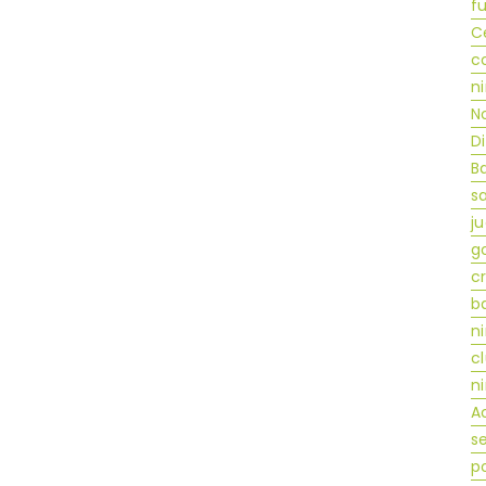
fu
C
c
n
N
D
Ba
sa
j
g
c
ba
n
c
n
A
s
p