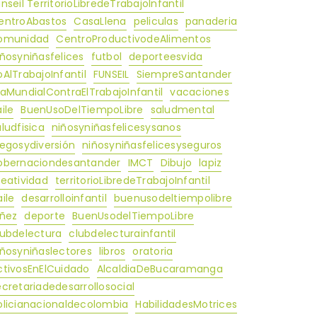
nseil TerritorioLibredeTrabajoInfantil
entroAbastos
CasaLlena
peliculas
panaderia
omunidad
CentroProductivodeAlimentos
iñosyniñasfelices
futbol
deporteesvida
oAlTrabajoInfantil
FUNSEIL
SiempreSantander
iaMundialContraElTrabajoInfantil
vacaciones
ile
BuenUsoDelTiempoLibre
saludmental
ludfisica
niñosyniñasfelicesysanos
uegosydiversión
niñosyniñasfelicesyseguros
obernaciondesantander
IMCT
Dibujo
lapiz
reatividad
territorioLibredeTrabajoInfantil
ile
desarrolloinfantil
buenusodeltiempolibre
iñez
deporte
BuenUsodelTiempoLibre
lubdelectura
clubdelecturainfantil
iñosyniñaslectores
libros
oratoria
ctivosEnElCuidado
AlcaldiaDeBucaramanga
ecretariadedesarrollosocial
olicianacionaldecolombia
HabilidadesMotrices