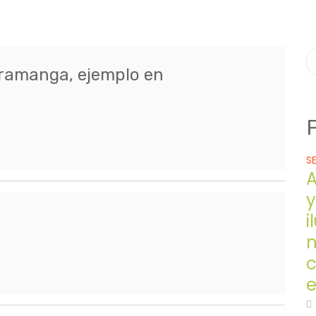
aramanga, ejemplo en
S
A
y
i
n
e