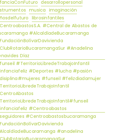
nfanciaConFuturo
desarrollopersonal
nstrumentos
musica
imaginación
iñosdelfuturo
librosinfantiles
CentroabastosS.A. #Central de Abastos de
ucaramanga #AlcaldíadeBucaramanga
FundaciónBolívarDavivienda
ClubRotarioBucaramangaSur #Anadelina
enavides Díaz
funseil #TerritorioLibredeTrabajoInfantil
infanciafeliz #Deportes #lucha #pasión
disiplina#mujeres #funseil #felizdiadamujer
TerritorioLibredeTrabajoInfantil
entroAbastos​​​​​​​
TerritorioLibredeTrabajoInfantil#funseil
infanciafeliz #Centroabastos
seguidores #Centroabastosbucaramanga
FundaciónBolívarDavivienda
AlcaldíadeBucaramanga #anadelina
ClubRotarioBucaramangaSur