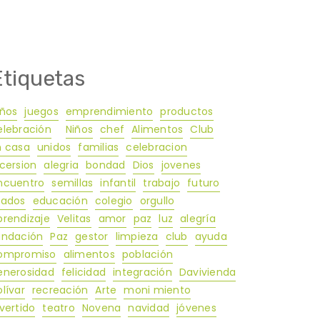
Etiquetas
iños
juegos
emprendimiento
productos
elebración
Niños
chef
Alimentos
Club
n casa
unidos
familias
celebracion
icersion
alegria
bondad
Dios
jovenes
ncuentro
semillas
infantil
trabajo
futuro
rados
educación
colegio
orgullo
prendizaje
Velitas
amor
paz
luz
alegría
undación
Paz
gestor
limpieza
club
ayuda
ompromiso
alimentos
población
enerosidad
felicidad
integración
Davivienda
lívar
recreación
Arte
moni miento
ivertido
teatro
Novena
navidad
jóvenes