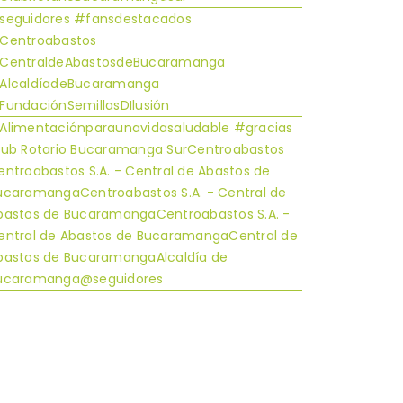
seguidores #fansdestacados
Centroabastos
CentraldeAbastosdeBucaramanga
AlcaldíadeBucaramanga
FundaciónSemillasDIlusión
Alimentaciónparaunavidasaludable #gracias
lub Rotario Bucaramanga SurCentroabastos
entroabastos S.A. - Central de Abastos de
ucaramangaCentroabastos S.A. - Central de
bastos de BucaramangaCentroabastos S.A. -
entral de Abastos de BucaramangaCentral de
bastos de BucaramangaAlcaldía de
ucaramanga@seguidores