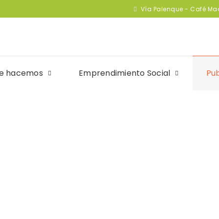
Vía Palenque - Café M
e hacemos
Emprendimiento Social
Pub
illas